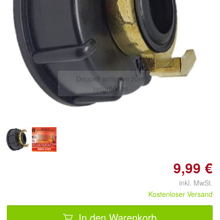
Doppelt antippen zum
vergrößern
9,99 €
inkl. MwSt.
Kostenloser Versand
In den Warenkorb