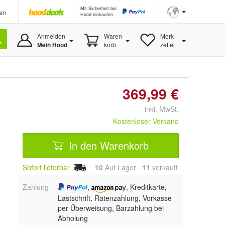
Mit Sicherheit bei
en
Hood einkaufen
Anmelden
Waren-
Merk-
Mein Hood
korb
zettel
369,99 €
inkl. MwSt.
Kostenloser Versand
In den Warenkorb
Sofort lieferbar
10
Auf Lager
11
 verkauft
Zahlung
,
, Kreditkarte,
Lastschrift, Ratenzahlung, Vorkasse
per Überweisung, Barzahlung bei
Abholung