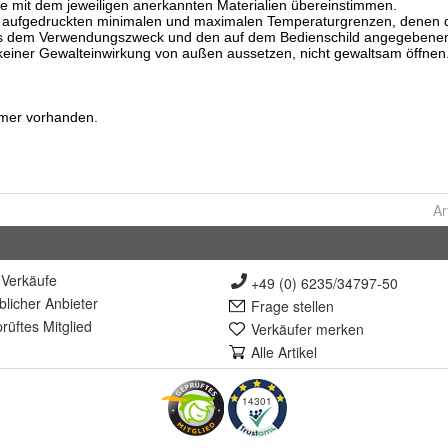
Ar
Verkäufe
+49 (0) 6235/34797-50
lich
er Anbieter
Frage stellen
rüft
es Mitglied
Verkäufer merken
Alle Artikel
14301