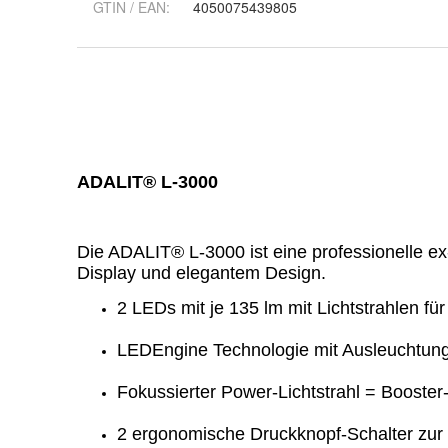
GTIN / EAN:
4050075439805