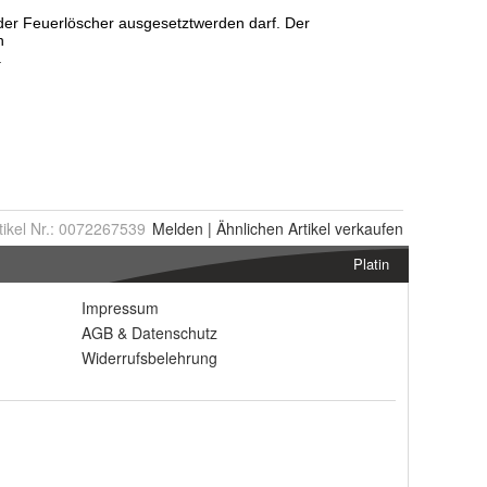
tikel Nr.:
0072267539
Melden
|
Ähnlichen
Artikel verkaufen
Platin
Impressum
AGB
&
Datenschutz
Widerrufsbelehrung