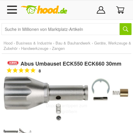
Hood
›
Business & Industrie
›
Bau & Bauhandwerk
›
Geräte, Werkzeuge &
Zubehör
›
Handwerkzeuge
›
Zangen
Abus Umbauset ECK550 ECK660 30mm
8
Doppelt antippen zum
vergrößern