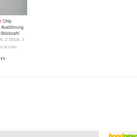
r
Chip
e Ausführung
 Stückzahl
ck
,
2 Stück
,
3
 ...
25,08 €/Stk)
11