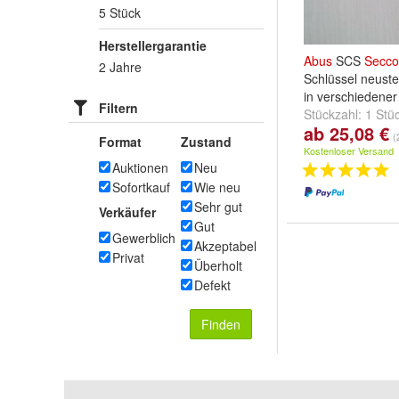
5 Stück
Herstellergarantie
Abus
SCS
Secco
2 Jahre
Schlüssel neust
in verschiedener
Filtern
Stückzahl:
1 Stü
ab 25,08 €
Stück
und
weitere
(
Format
Zustand
Kostenloser Versand
Auktionen
Neu
Sofortkauf
Wie neu
Sehr gut
Verkäufer
Gut
Gewerblich
Akzeptabel
Privat
Überholt
Defekt
Finden