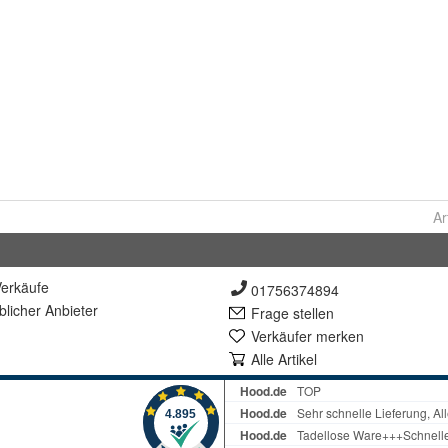
Ar
erkäufe
01756374894
lich
er Anbieter
Frage stellen
Verkäufer merken
Alle Artikel