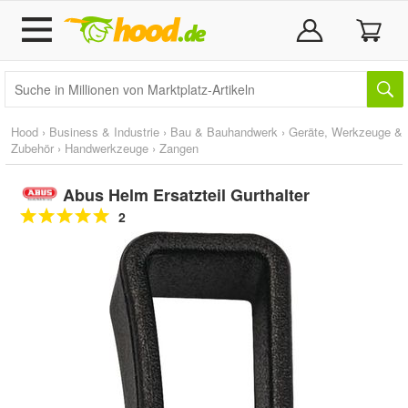
Hood
›
Business & Industrie
›
Bau & Bauhandwerk
›
Geräte, Werkzeuge &
Zubehör
›
Handwerkzeuge
›
Zangen
Abus Helm Ersatzteil Gurthalter
2