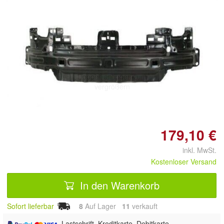
Doppelt antippen zum
vergrößern
179,10 €
inkl. MwSt.
Kostenloser Versand
In den Warenkorb
Sofort lieferbar
8
Auf Lager
11
 verkauft
, Lastschrift, Kreditkarte, Debitkarte,