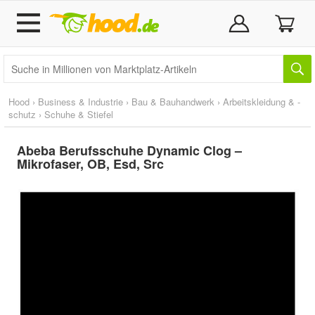
Hood
›
Business & Industrie
›
Bau & Bauhandwerk
›
Arbeitskleidung & -
schutz
›
Schuhe & Stiefel
Abeba Berufsschuhe Dynamic Clog –
Mikrofaser, OB, Esd, Src