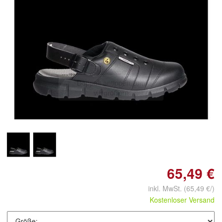
Doppelt antippen zum
vergrößern
65,49 €
inkl. MwSt.
(65,49 €/)
Kostenloser Versand