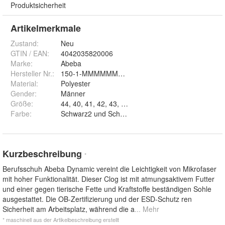
Produktsicherheit
Artikelmerkmale
Zustand:
Neu
GTIN / EAN:
4042035820006
Marke:
Abeba
Hersteller Nr.:
150-1-MMMMMMMM-Parent
Material
:
Polyester
Gender
:
Männer
Größe
:
Farbe
:
Schwarz2 und Schwarz
Kurzbeschreibung
*
Berufsschuh Abeba Dynamic vereint die Leichtigkeit von Mikrofaser
mit hoher Funktionalität. Dieser Clog ist mit atmungsaktivem Futter
und einer gegen tierische Fette und Kraftstoffe beständigen Sohle
ausgestattet. Die OB-Zertifizierung und der ESD-Schutz ren
Sicherheit am Arbeitsplatz, während die a
... Mehr
* maschinell aus der Artikelbeschreibung erstellt