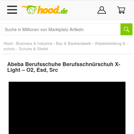
Hood
›
Business & Industrie
›
Bau & Bauhandwerk
›
Arbeitskleidung & -
schutz
›
Schuhe & Stiefel
Abeba Berufsschuhe Berufsschnürschuh X-
Light – O2, Esd, Src