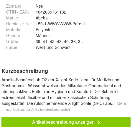
Zustand:
Neu
GTIN / EAN:
4042035761132
Marke:
Abeba
Hersteller Nr.:
150-1-WWWWWW-Parent
Material
:
Polyester
Gender
:
Männer
Größe
:
Farbe
:
Weiß und Schwarz
Kurzbeschreibung
*
Arbeits-Schnürschuh O2 der X-light Serie, ideal für Medizin und
Gastronomie. Wasserabweisendes Mikrofaser-Obermaterial und
atmungsaktives Futter ren Hygiene und Komfort. Der Schuh ist
extrem leicht, flexibel und mit einer klassischen Schnürung
ausgestattet. Die rutschhemmende X-light Sohle (SRC) abs
... Mehr
* maschinell aus der Artikelbeschreibung erstellt
Artikelbeschreibung anzeigen