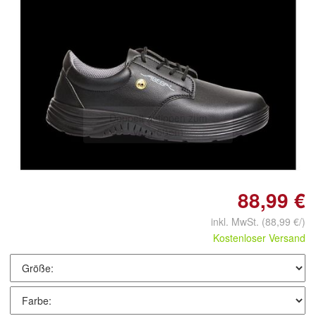
Doppelt antippen zum
vergrößern
88,99 €
inkl. MwSt.
(88,99 €/)
Kostenloser Versand