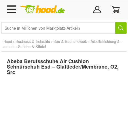
Hood
›
Business & Industrie
›
Bau & Bauhandwerk
›
Arbeitskleidung & -
schutz
›
Schuhe & Stiefel
Abeba Berufsschuhe Air Cushion
Schnürschuh Esd – Glattleder/Membrane, O2,
Src