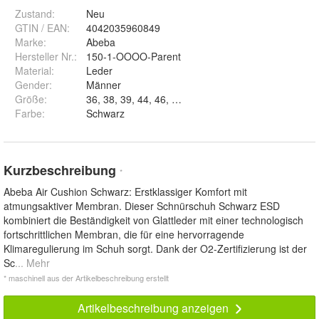
Zustand:
Neu
GTIN / EAN:
4042035960849
Marke:
Abeba
Hersteller Nr.:
150-1-OOOO-Parent
Material
:
Leder
Gender
:
Männer
Größe
:
36, 38, 39, 44, 46, 47, 42, 41, 37, 45, 35, 40 un
Farbe
:
Schwarz
Kurzbeschreibung
*
Abeba Air Cushion Schwarz: Erstklassiger Komfort mit
atmungsaktiver Membran. Dieser Schnürschuh Schwarz ESD
kombiniert die Beständigkeit von Glattleder mit einer technologisch
fortschrittlichen Membran, die für eine hervorragende
Klimaregulierung im Schuh sorgt. Dank der O2-Zertifizierung ist der
Sc
... Mehr
* maschinell aus der Artikelbeschreibung erstellt
Artikelbeschreibung anzeigen