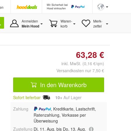
Mit Sicherheit bei
en
Hood einkaufen
Anmelden
Waren-
Merk-
Mein Hood
korb
zettel
63,28 €
inkl. MwSt. (0,16 €/qm)
Versandkosten nur 7,50 €
In den Warenkorb
Sofort lieferbar
10+
Auf Lager
Zahlung
, Kreditkarte, Lastschrift,
Ratenzahlung, Vorkasse per
Überweisung
Zustellung
Di, 11. Aug. bis Do, 13. Aug.