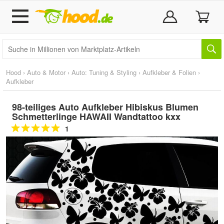
Hood
›
Auto & Motor
›
Auto: Tuning & Styling
›
Aufkleber & Folien
›
Aufkleber
98-teiliges Auto Aufkleber Hibiskus Blumen
Schmetterlinge HAWAII Wandtattoo kxx
1