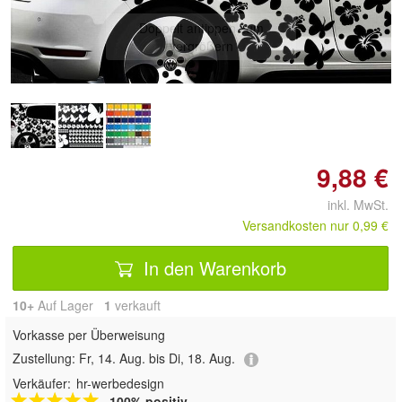
Doppelt antippen zum
vergrößern
9,88 €
inkl. MwSt.
Versandkosten nur 0,99 €
In den Warenkorb
10+
Auf Lager
1
 verkauft
Vorkasse per Überweisung
Zustellung:
Fr, 14. Aug. bis Di, 18. Aug.
Verkäufer:
hr-werbedesign
100% positiv