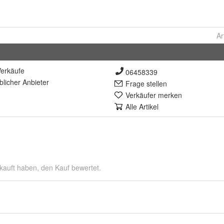
Ar
erkäufe
06458339
lich
er Anbieter
Frage stellen
Verkäufer merken
Alle Artikel
kauft haben, den Kauf bewertet.