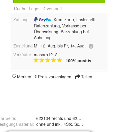
10+
Auf Lager
2
 verkauft
Zahlung
, Kreditkarte, Lastschrift,
Ratenzahlung, Vorkasse per
Überweisung, Barzahlung bei
Abholung
Zustellung
Mi, 12. Aug. bis Fr, 14. Aug.
Verkäufer
masaro1212
100% positiv
Merken
Preis vorschlagen
Teilen
ar Seite
:
622134 rechts und 622135 links
tt Widia beschichtet
estigungsmaterial
:
ohne und inkl. 4Stk. Schraub pro Schar