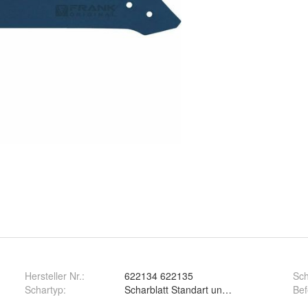
Hersteller Nr.:
622134 622135
Sch
Schartyp
:
Scharblatt Standart und Scharbla
Bef