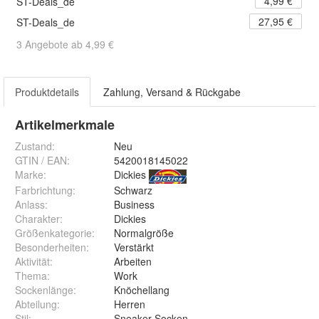
4,99 €
ST-Deals_de
27,95 €
ST-Deals_de
3 Angebote ab 4,99 €
Produktdetails
Zahlung, Versand & Rückgabe
Artikelmerkmale
Zustand:
Neu
GTIN / EAN:
5420018145022
Marke:
Dickies
Farbrichtung
:
Schwarz
Anlass
:
Business
Charakter
:
Dickies
Größenkategorie
:
Normalgröße
Besonderheiten
:
Verstärkt
Aktivität
:
Arbeiten
Thema
:
Work
Sockenlänge
:
Knöchellang
Abteilung
:
Herren
Stil
:
Sneaker-Socken