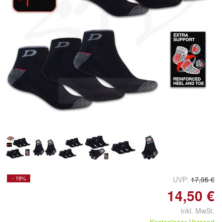
Doppelt antippen zum
vergrößern
- 19%
UVP:
17,95 €
14,50 €
inkl. MwSt.