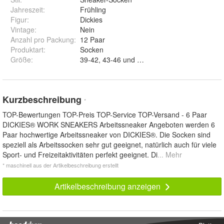
Jahreszeit
:
Frühling
Figur
:
Dickies
Vintage
:
Nein
Anzahl pro Packung
:
12 Paar
Produktart
:
Socken
Größe
:
39-42, 43-46 und 47-50
Kurzbeschreibung
*
TOP-Bewertungen TOP-Preis TOP-Service TOP-Versand - 6 Paar
DICKIES® WORK SNEAKERS Arbeitssneaker Angeboten werden 6
Paar hochwertige Arbeitssneaker von DICKIES®. Die Socken sind
speziell als Arbeitssocken sehr gut geeignet, natürlich auch für viele
Sport- und Freizeitaktivitäten perfekt geeignet. Di
... Mehr
* maschinell aus der Artikelbeschreibung erstellt
Artikelbeschreibung anzeigen