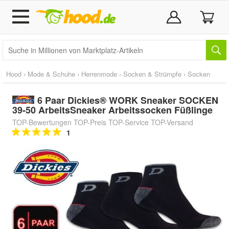
Hood
›
Mode & Schuhe
›
Herrenmode
›
Socken & Strümpfe
›
Socken
6 Paar Dickies® WORK Sneaker SOCKEN
39-50 ArbeitsSneaker Arbeitssocken Füßlinge
TOP-Bewertungen TOP-Preis TOP-Service TOP-Versand
1