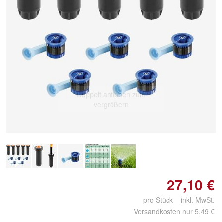
Doppelt antippen zum
vergrößern
27,10 €
pro Stück inkl. MwSt.
Versandkosten nur 5,49 €