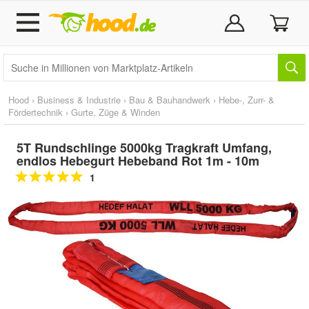
Hood
›
Business & Industrie
›
Bau & Bauhandwerk
›
Hebe-, Zurr- &
Fördertechnik
›
Gurte, Züge & Winden
5T Rundschlinge 5000kg Tragkraft Umfang,
endlos Hebegurt Hebeband Rot 1m - 10m
1