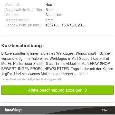
Zustand:
Neu
Ausgewählte Suchfilter
:
Blech
Material
:
Aluminium
Materialstärke
:
5mm
LängexBreite (in mm)
:
100x100, 150x150, 200*200, 250x250, 30
Kurzbeschreibung
*
Blitzversandfertig innerhalb eines Werktages, Wunschmaß - Schnell
versandfertig innerhalb eines Werktages e-Mail Support kostenfrei
Mo-Fr. Kostenloser Zuschnitt auf ihr individuelles Maß EBAY SHOP
BEWERTUNGEN PROFIL NEWSLETTER -Tags in der mit der Klasse
.bigPic. Und ein zweites Mal im zugehörigen -
... Mehr
* maschinell aus der Artikelbeschreibung erstellt
Artikelbeschreibung anzeigen
Platin