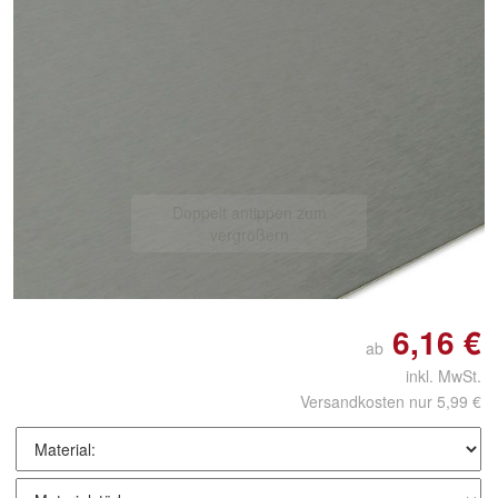
Doppelt antippen zum
vergrößern
6,16 €
ab
inkl. MwSt.
Versandkosten nur 5,99 €