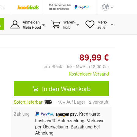
Mit Sicherheit bei
en
Hood einkaufen
Anmelden
Waren-
Merk-
Mein Hood
korb
zettel
89,99 €
pro Stück inkl. MwSt. (18,00 €/l)
Kostenloser Versand
In den Warenkorb
Sofort lieferbar
10+
Auf Lager
2
 verkauft
Zahlung
,
, Kreditkarte,
Lastschrift, Ratenzahlung, Vorkasse
per Überweisung, Barzahlung bei
Abholung