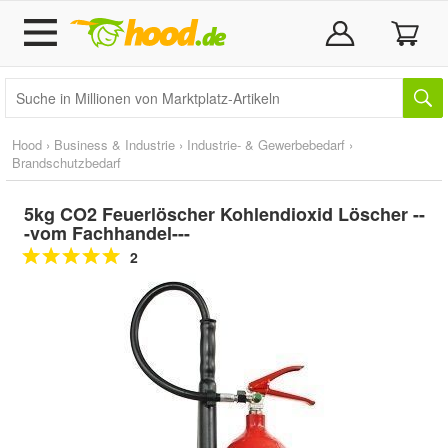
Hood
›
Business & Industrie
›
Industrie- & Gewerbebedarf
›
Brandschutzbedarf
5kg CO2 Feuerlöscher Kohlendioxid Löscher --
-vom Fachhandel---
2