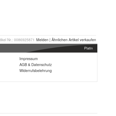
tikel Nr.:
0086925871
Melden
|
Ähnlichen
Artikel verkaufen
Platin
Impressum
AGB
&
Datenschutz
Widerrufsbelehrung