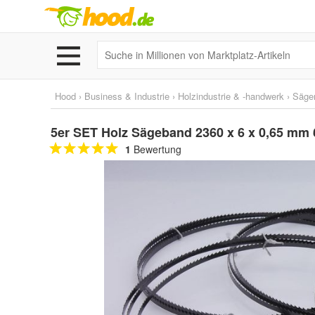
Hood
›
Business & Industrie
›
Holzindustrie & -handwerk
›
Säge
5er SET Holz Sägeband 2360 x 6 x 0,65 mm
1
Bewertung