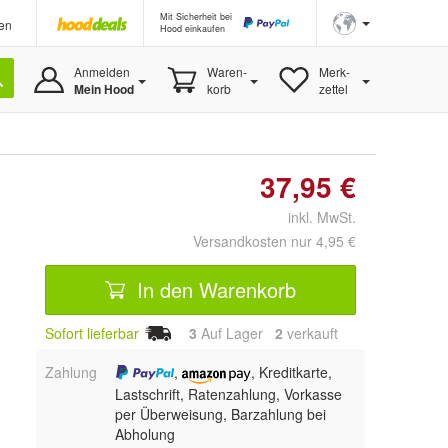
Mit Sicherheit bei
en
Hood einkaufen
Anmelden
Waren-
Merk-
Mein Hood
korb
zettel
37,95 €
inkl. MwSt.
Versandkosten nur 4,95 €
In den Warenkorb
Sofort lieferbar
3
Auf Lager
2
 verkauft
Zahlung
,
, Kreditkarte,
Lastschrift, Ratenzahlung, Vorkasse
per Überweisung, Barzahlung bei
Abholung