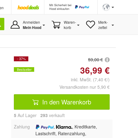
Mit Sicherheit bei
en
Hood einkaufen
Anmelden
Waren-
Merk-
Mein Hood
korb
zettel
- 37%
59,00 €
36,99 €
Bestseller
inkl. MwSt. (7,40 €/)
Versandkosten nur 5,90 €
In den Warenkorb
5
Auf Lager
293
 verkauft
Zahlung
,
, Kreditkarte,
Lastschrift, Ratenzahlung,