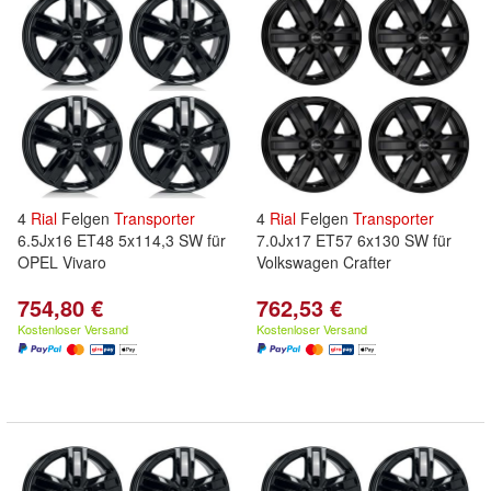
4
Rial
Felgen
Transporter
4
Rial
Felgen
Transporter
6.5Jx16 ET48 5x114,3 SW für
7.0Jx17 ET57 6x130 SW für
OPEL Vivaro
Volkswagen Crafter
754,80 €
762,53 €
Kostenloser Versand
Kostenloser Versand