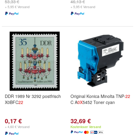
53,33 €
46,13 €
+ 5,95 € Versand
+ 5,95 € Versand
DDR 1989 Nr 3292 postfrisch
Original Konica Minolta TNP-
22
X0BFC
22
C A
0X
5452 Toner cyan
0,17 €
32,69 €
+ 4,60 € Versand
Kostenloser Versand