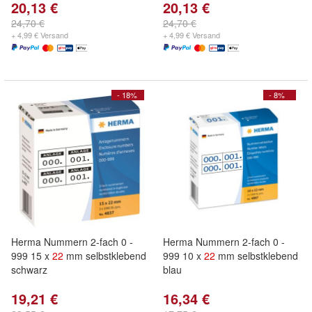
20,13 €
20,13 €
24,70 €
24,70 €
+ 4,99 € Versand
+ 4,99 € Versand
- 18%
- 8%
Herma Nummern 2-fach 0 -
Herma Nummern 2-fach 0 -
999 15 x
22
mm selbstklebend
999 10 x
22
mm selbstklebend
schwarz
blau
19,21 €
16,34 €