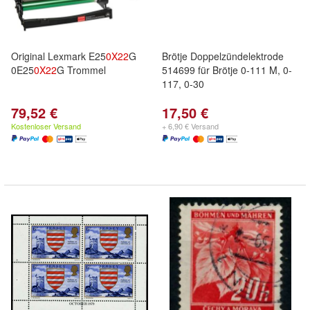
Original Lexmark E25
0X
22
G
Brötje Doppelzündelektrode
0E25
0X
22
G Trommel
514699 für Brötje 0-111 M, 0-
117, 0-30
79,52 €
17,50 €
Kostenloser Versand
+ 6,90 € Versand