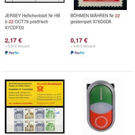
JERSEY Heftchenblatt Nr HB
BÖHMEN MÄHREN Nr
22
0-
22
OCT79 postfrisch
gestempelt X76D0DA
X7CDFD2
2,17 €
0,17 €
+ 5,00 € Versand
+ 4,60 € Versand