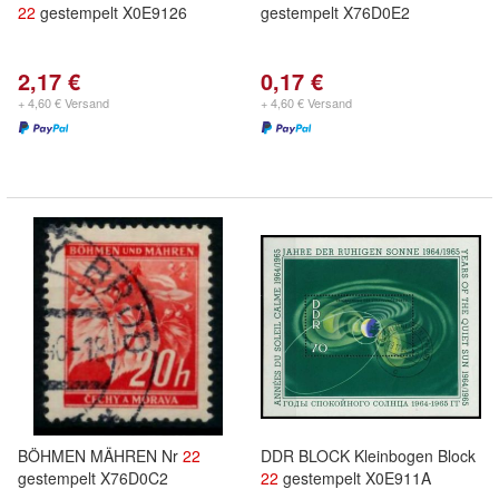
22
gestempelt X0E9126
gestempelt X76D0E2
2,17 €
0,17 €
+ 4,60 € Versand
+ 4,60 € Versand
BÖHMEN MÄHREN Nr
22
DDR BLOCK Kleinbogen Block
gestempelt X76D0C2
22
gestempelt X0E911A