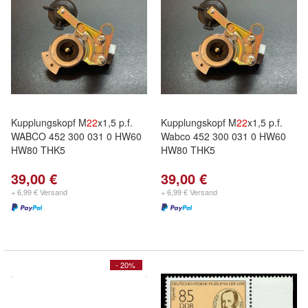
Kupplungskopf M
22
x1,5 p.f.
Kupplungskopf M
22
x1,5 p.f.
WABCO 452 300 031 0 HW60
Wabco 452 300 031 0 HW60
HW80 THK5
HW80 THK5
39,00 €
39,00 €
+ 6,99 € Versand
+ 6,99 € Versand
- 20%