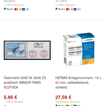
23,55 €
17,75 €
+ 4,99 € Versand
+ 4,99 € Versand
Österreich 2006 Nr 2606 Zfr
HERMA Anlagenummern, 15 x
postfrisch WAAGR PAAR
22
mm, selbstklebend,
X
22
F0EA
schwarz
5,95 €
27,59 €
+ 4,60 € Versand
Kostenloser Versand