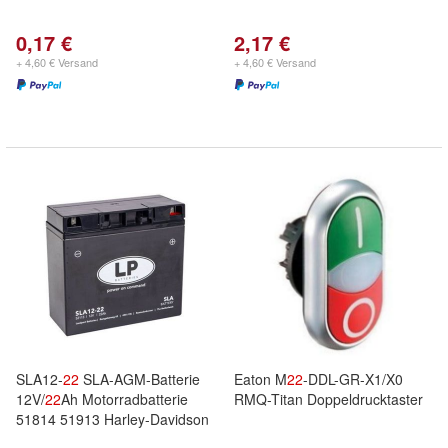
0,17 €
2,17 €
+ 4,60 € Versand
+ 4,60 € Versand
SLA12-
22
SLA-AGM-Batterie
Eaton M
22
-DDL-GR-X1/X0
12V/
22
Ah Motorradbatterie
RMQ-Titan Doppeldrucktaster
51814 51913 Harley-Davidson