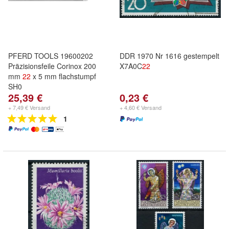
PFERD TOOLS 19600202
DDR 1970 Nr 1616 gestempelt
Präzisionsfeile Corinox 200
X7A0C
22
mm
22
x 5 mm flachstumpf
SH0
25,39 €
0,23 €
+ 7,49 € Versand
+ 4,60 € Versand
1