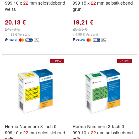
999 10 x
22
mm selbstklebend
999 15 x
22
mm selbstklebend
weiss
grün
20,13 €
19,21 €
24,70 €
23,55 €
+ 4,99 € Versand
+ 4,99 € Versand
- 19%
- 19%
Herma Nummern 3-fach 0 -
Herma Nummern 3-fach 0 -
999 10 x
22
mm selbstklebend
999 10 x
22
mm selbstklebend
gelb
grün