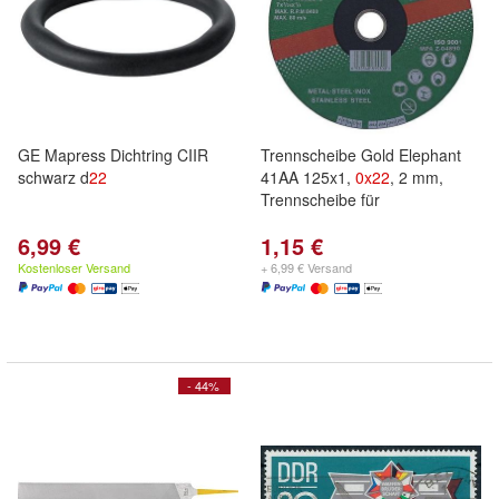
GE Mapress Dichtring CIIR
Trennscheibe Gold Elephant
schwarz d
22
41AA 125x1,
0x
22
, 2 mm,
Trennscheibe für
6,99 €
1,15 €
Kostenloser Versand
+ 6,99 € Versand
- 44%