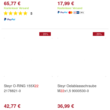
65,77 €
17,99 €
Kostenloser Versand
Kostenloser Versand
5
- 20%
- 20%
Steyr O-RING 155X
22
Steyr Oelablassschraube
2178821-0
M
22
x1,5 9000530-0
42,77 €
36,99 €