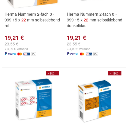
Herma Nummern 2-fach 0 -
Herma Nummern 2-fach 0 -
999 15 x
22
mm selbstklebend
999 15 x
22
mm selbstklebend
rot
dunkelblau
19,21 €
19,21 €
23,55 €
23,55 €
+ 4,99 € Versand
+ 4,99 € Versand
- 8%
- 19%