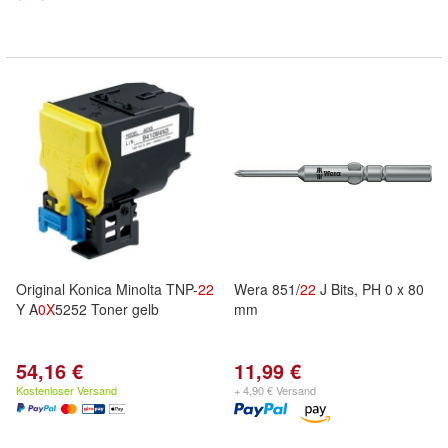
Original Konica Minolta TNP-
22
Wera 851/
22
J Bits, PH 0 x 80
Y A
0X
5252 Toner gelb
mm
54,16 €
11,99 €
Kostenloser Versand
+ 4,90 € Versand