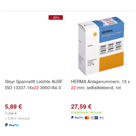
- 20%
Steyr Spannstift Leichte AUSF.
HERMA Anlagenummern, 15 x
ISO 13337-16x
22
3900184-0
22
mm, selbstklebend, rot
5,89 €
27,59 €
Kostenloser Versand
7,34 €
+ 5,95 € Versand