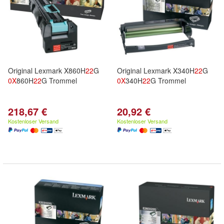
Original Lexmark X860H
22
G
Original Lexmark X340H
22
G
0X
860H
22
G Trommel
0X
340H
22
G Trommel
218,67 €
20,92 €
Kostenloser Versand
Kostenloser Versand