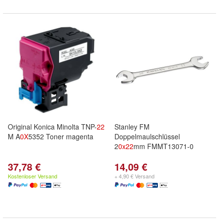
Original Konica Minolta TNP-
22
Stanley FM
M A
0X
5352 Toner magenta
Doppelmaulschlüssel
2
0x
22
mm FMMT13071-0
37,78 €
14,09 €
Kostenloser Versand
+ 4,90 € Versand