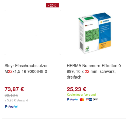
- 20%
Steyr Einschraubstutzen
HERMA Nummern-Etiketten 0-
M
22
x1,5-16 9000648-0
999, 10 x
22
mm, schwarz,
dreifach
73,87 €
25,23 €
Kostenloser Versand
92,12 €
+ 5,95 € Versand