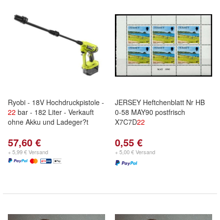
Ryobi - 18V Hochdruckpistole -
JERSEY Heftchenblatt Nr HB
22
bar - 182 Liter - Verkauft
0-58 MAY90 postfrisch
ohne Akku und Ladeger?t
X7C7D
22
57,60 €
0,55 €
+ 5,99 € Versand
+ 5,00 € Versand