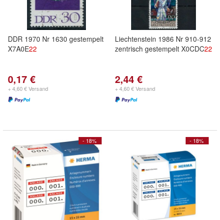
DDR 1970 Nr 1630 gestempelt
Liechtenstein 1986 Nr 910-912
X7A0E
22
zentrisch gestempelt X0CDC
22
0,17 €
2,44 €
+ 4,60 € Versand
+ 4,60 € Versand
- 18%
- 18%