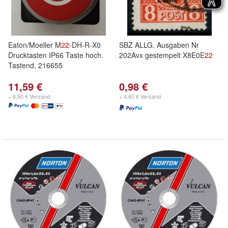
Eaton/Moeller M
22
-DH-R-X0
SBZ ALLG. Ausgaben Nr
Drucktasten IP66 Taste hoch.
202Avx gestempelt X8E0E
22
Tastend, 216655
11,59 €
0,98 €
+ 6,90 € Versand
+ 4,60 € Versand