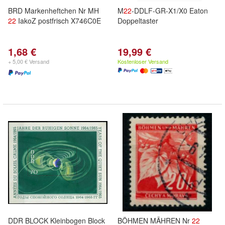
BRD Markenheftchen Nr MH
M
22
-DDLF-GR-X1/X0 Eaton
22
IakoZ postfrisch X746C0E
Doppeltaster
1,68 €
19,99 €
+ 5,00 € Versand
Kostenloser Versand
DDR BLOCK Kleinbogen Block
BÖHMEN MÄHREN Nr
22