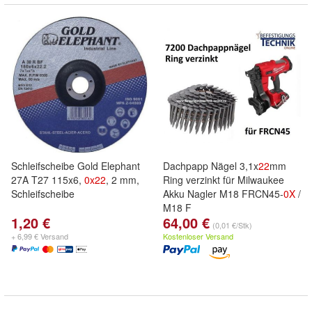
Schleifscheibe Gold Elephant
Dachpapp Nägel 3,1x
22
mm
27A T27 115x6,
0x
22
, 2 mm,
Ring verzinkt für Milwaukee
Schleifscheibe
Akku Nagler M18 FRCN45-
0X
/
M18 F
1,20 €
64,00 €
(0,01 €/Stk)
+ 6,99 € Versand
Kostenloser Versand