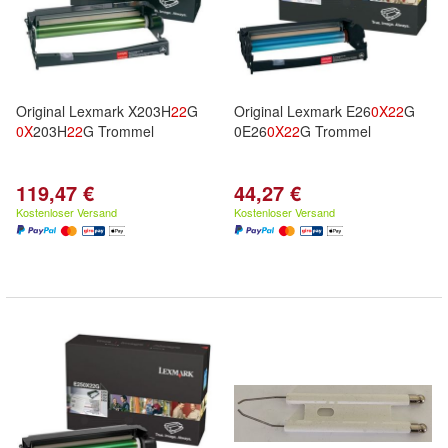
Original Lexmark X203H
22
G
Original Lexmark E26
0X
22
G
0X
203H
22
G Trommel
0E26
0X
22
G Trommel
119,47 €
44,27 €
Kostenloser Versand
Kostenloser Versand