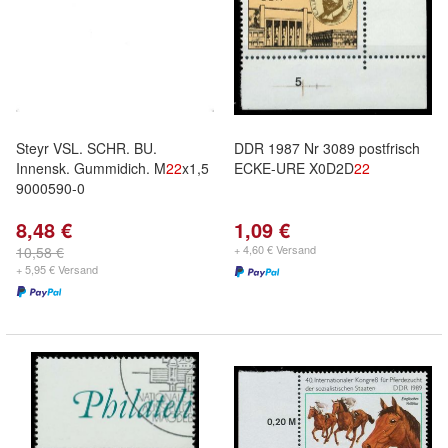
Steyr VSL. SCHR. BU.
DDR 1987 Nr 3089 postfrisch
Innensk. Gummidich. M
22
x1,5
ECKE-URE X0D2D
22
9000590-0
8,48 €
1,09 €
+ 4,60 € Versand
10,58 €
+ 5,95 € Versand