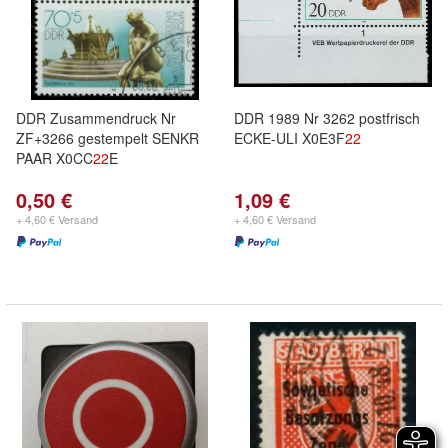
DDR Zusammendruck Nr
DDR 1989 Nr 3262 postfrisch
ZF+3266 gestempelt SENKR
ECKE-ULI X0E3F
22
PAAR X0CC
22
E
0,50 €
1,09 €
+ 4,60 € Versand
+ 4,60 € Versand