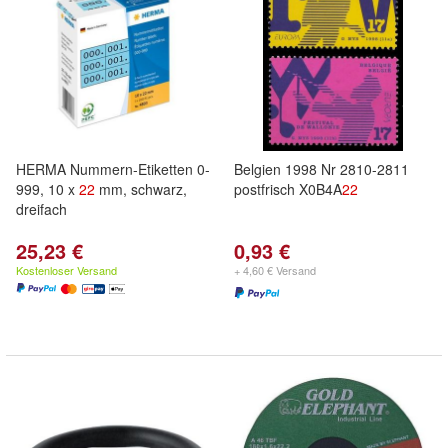
HERMA Nummern-Etiketten 0-
Belgien 1998 Nr 2810-2811
999, 10 x
22
mm, schwarz,
postfrisch X0B4A
22
dreifach
25,23 €
0,93 €
Kostenloser Versand
+ 4,60 € Versand