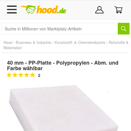
Hood
›
Business & Industrie
›
Kunststoff- & Chemieindustrie
›
Rohstoffe &
Materialien
40 mm - PP-Platte - Polypropylen - Abm. und
Farbe wählbar
2