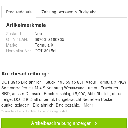
Produktdetails
Zahlung, Versand & Rückgabe
Artikelmerkmale
Zustand:
Neu
GTIN / EAN:
6970312160935
Marke:
Formula X
Hersteller Nr.:
DOT 3915alt
Kurzbeschreibung
*
DOT 3915 Bild ähnlich - Stück. 195 55 15 85H Vitour Formula X PKW
Sommerreifen mit M + S Kennung Weisswand 10mm , Frachtfrei
BRD, ausser D. Inseln, Frachtzuschlag 15,00€, Abb. ähnlich, ohne
Felge, DOT 3915 alt unbenutzt ungebraucht Neureifen trocken
dunkel gelagert . Bild ähnlich .Bitte bezahle
... Mehr
* maschinell aus der Artikelbeschreibung erstellt
Artikelbeschreibung anzeigen