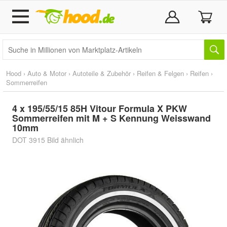
Hood
›
Auto & Motor
›
Autoteile & Zubehör
›
Reifen & Felgen
›
Reifen
›
Sommerreifen
4 x 195/55/15 85H Vitour Formula X PKW
Sommerreifen mit M + S Kennung Weisswand
10mm
DOT 3915 Bild ähnlich