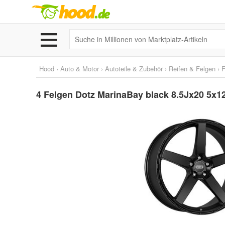
Hood
›
Auto & Motor
›
Autoteile & Zubehör
›
Reifen & Felgen
›
F
4 Felgen Dotz MarinaBay black 8.5Jx20 5x12