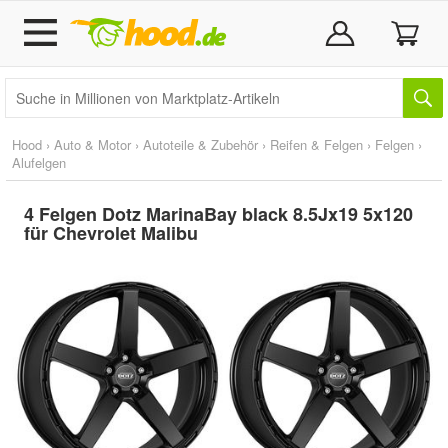
Hood
›
Auto & Motor
›
Autoteile & Zubehör
›
Reifen & Felgen
›
Felgen
›
Alufelgen
4 Felgen Dotz MarinaBay black 8.5Jx19 5x120
für Chevrolet Malibu