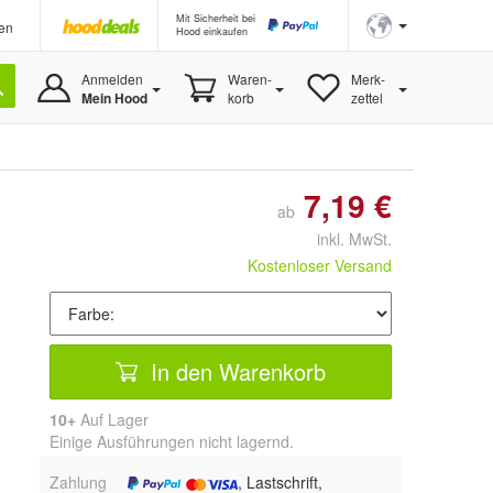
Mit Sicherheit bei
en
Hood einkaufen
Anmelden
Waren-
Merk-
Mein Hood
korb
zettel
7,19 €
ab
inkl. MwSt.
Kostenloser Versand
In den Warenkorb
10+
Auf Lager
Einige Ausführungen nicht lagernd.
Zahlung
, Lastschrift,