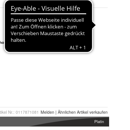
tikel Nr.:
0117871081
Melden
|
Ähnlichen
Artikel verkaufen
Platin