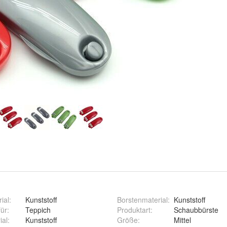
ial
:
Kunststoff
Borstenmaterial
:
Kunststoff
für
:
Teppich
Produktart
:
Schaubbürste
ial
:
Kunststoff
Größe
:
Mittel