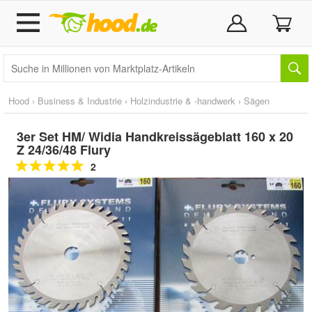
Hood
›
Business & Industrie
›
Holzindustrie & -handwerk
›
Sägen
3er Set HM/ Widia Handkreissägeblatt 160 x 20
Z 24/36/48 Flury
2