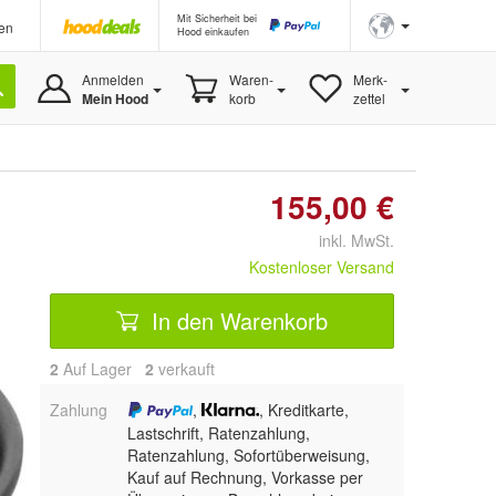
Mit Sicherheit bei
en
Hood einkaufen
Anmelden
Waren-
Merk-
Mein Hood
korb
zettel
155,00 €
inkl. MwSt.
Kostenloser Versand
In den Warenkorb
2
Auf Lager
2
 verkauft
Zahlung
,
, Kreditkarte,
Lastschrift, Ratenzahlung,
Ratenzahlung, Sofortüberweisung,
Kauf auf Rechnung, Vorkasse per