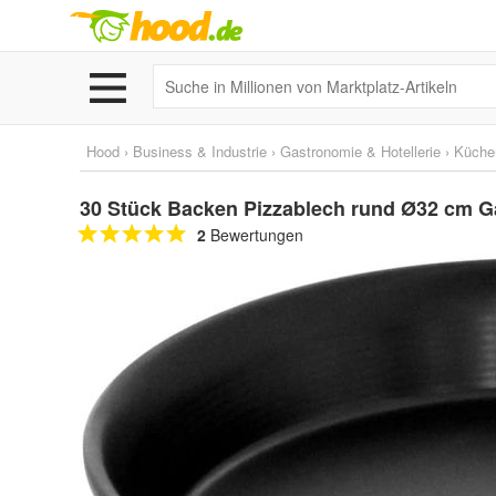
Hood
›
Business & Industrie
›
Gastronomie & Hotellerie
›
Küche
30 Stück Backen Pizzablech rund Ø32 cm G
2
Bewertungen