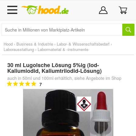
Hood
›
Business & Industrie
›
Labor- & Wissenschaftsbedarf
›
Laborausstattung
›
Labormaterial & -instrumente
30 ml Lugolsche Lösung 5%ig (Iod-
Kaliumiodid, Kaliumtriiodid-Lösung)
auch in 50ml und 100ml erhältlich, siehe Angebote im Shop
7