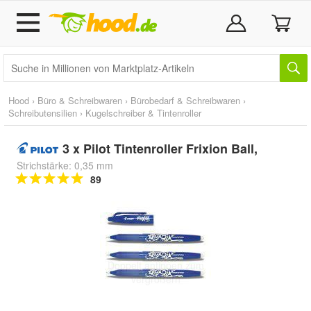
Hood
›
Büro & Schreibwaren
›
Bürobedarf & Schreibwaren
›
Schreibutensilien
›
Kugelschreiber & Tintenroller
3 x Pilot Tintenroller Frixion Ball,
Strichstärke: 0,35 mm
89
Doppelt antippen zum
vergrößern