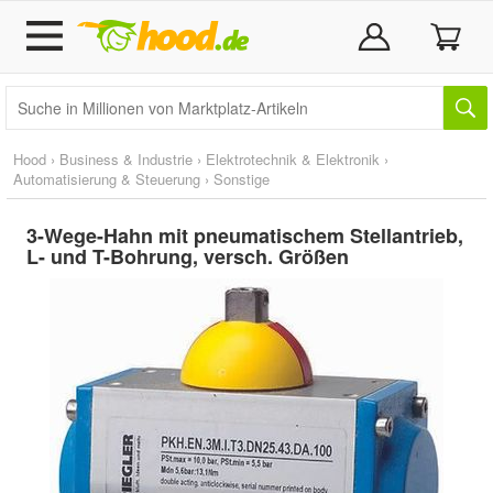
Hood
›
Business & Industrie
›
Elektrotechnik & Elektronik
›
Automatisierung & Steuerung
›
Sonstige
3-Wege-Hahn mit pneumatischem Stellantrieb,
L- und T-Bohrung, versch. Größen