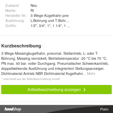
Zustand:
Neu
Marke:
Ri
Hersteller Nr.:
3-Wege-Kugelhahn pne
Ausführung
:
L-Bohrung und T-Bohrung
Größe
:
1/2", 3/4", 1", 1 1/4", 1 1/2" und 2"
Kurzbeschreibung
*
3-Wege-Messingkugelhahn, pneumat. Stellantrieb, L- oder T-
Bohrung, Messing vernickelt, Betriebstemperatur -20 °C bis 70 °C,
PN max. 40 bar. voller Durchgang. Pneumatischer Schwenkantrieb,
doppeltwirkende Ausführung und integriertem Stellungsanzeiger.
Dichtmaterial Antrieb NBR Dichtmaterial Kugelhahn
... Mehr
* maschinell aus der Artikelbeschreibung erstellt
Artikelbeschreibung anzeigen
Platin