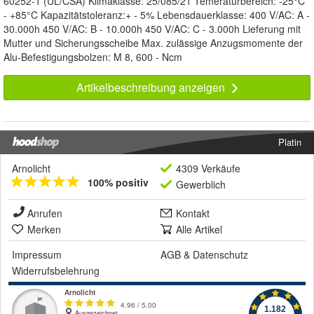
60252-1 (UL/CSA) Klimaklasse: 25/085/21 Temeraturbereich: -25°C
- +85°C Kapazitätstoleranz:+ - 5% Lebensdauerklasse: 400 V/AC: A -
30.000h 450 V/AC: B - 10.000h 450 V/AC: C - 3.000h Lieferung mit
Mutter und Sicherungsscheibe Max. zulässige Anzugsmomente der
Alu-Befestigungsbolzen: M 8, 600 - Ncm
Artikelbeschreibung anzeigen
Platin
Arnolicht
4309 Verkäufe
100% positiv
Gewerblich
Anrufen
Kontakt
Merken
Alle Artikel
Impressum
AGB
&
Datenschutz
Widerrufsbelehrung