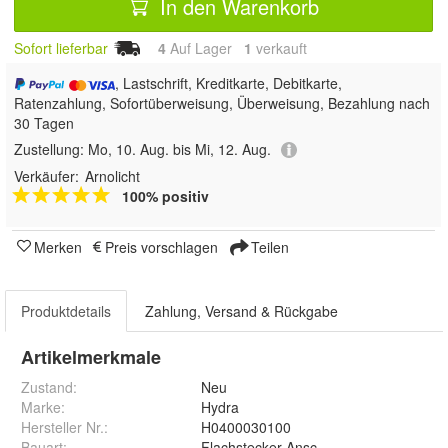
In den Warenkorb
Sofort lieferbar
4
Auf Lager
1
 verkauft
, Lastschrift, Kreditkarte, Debitkarte,
Ratenzahlung, Sofortüberweisung, Überweisung, Bezahlung nach
30 Tagen
Zustellung:
Mo, 10. Aug. bis Mi, 12. Aug.
Verkäufer:
Arnolicht
100% positiv
Merken
Preis vorschlagen
Teilen
Produktdetails
Zahlung, Versand & Rückgabe
Artikelmerkmale
Zustand:
Neu
Marke:
Hydra
Hersteller Nr.:
H0400030100
Bauart
:
Flachstecker Anschluss 6,3mm