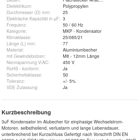
Dielektrikum
:
Polypropylen
Durchmesser (D) mm
:
25
Elektrische Kapazität in µF
:
3
Frequenz
:
50 / 60 Hz
Kategorie
:
MKP - Kondensator
Klimaklasse
:
25/085/21
Länge (L) mm
:
77
Material
:
Aluminiumbecher
mit Gewindebolzen
:
M8 - 12mm Länge
Nennspannung V/AC
:
450 V
RoHS - konform
:
Ja
Sicherheitsklasse
:
S0
Toleranz
:
+/- 5%
VDE Zulassung
:
Ja
Kurzbeschreibung
3uF Kondensator im Alubecher für einphasige Wechselstrom-
Motoren. selbstheilend, verlustarm und lange Lebensdauer.
unterbrechend bei Kurzschluss Gefertigt nach Vorschrift DIN EN