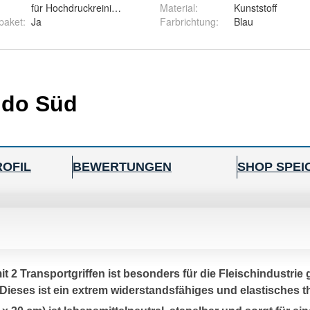
für Hochdruckreinigung geeignet
Material
:
Kunststoff
paket
:
Ja
Farbrichtung
:
Blau