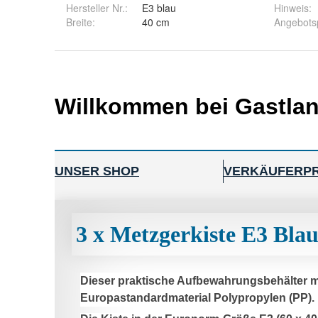
Hersteller Nr.:
E3 blau
Hinweis
:
Breite
:
40 cm
Angebots