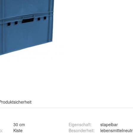
Produktsicherheit
30 cm
Eigenschaft
:
stapelbar
p
:
Kiste
Besonderheit
:
lebensmittelneutr