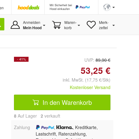
Mit Sicherheit bei
en
Hood einkaufen
Anmelden
Waren-
Merk-
Mein Hood
korb
zettel
- 41%
UVP:
89,90 €
53,25 €
inkl. MwSt. (17,75 €/Stk)
Kostenloser Versand
In den Warenkorb
8
Auf Lager
2
 verkauft
Zahlung
,
, Kreditkarte,
Lastschrift, Ratenzahlung,