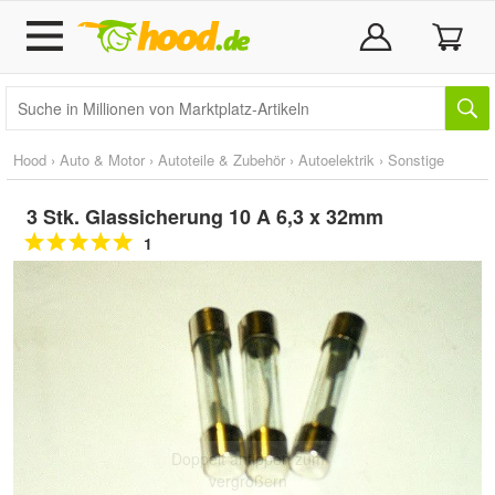
Hood
›
Auto & Motor
›
Autoteile & Zubehör
›
Autoelektrik
›
Sonstige
3 Stk. Glassicherung 10 A 6,3 x 32mm
1
Doppelt antippen zum
vergrößern