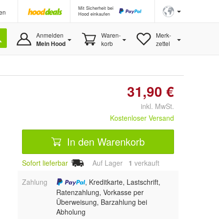
Mit Sicherheit bei
en
Hood einkaufen
Anmelden
Waren-
Merk-
Mein Hood
korb
zettel
31,90 €
inkl. MwSt.
Kostenloser Versand
In den Warenkorb
Sofort lieferbar
Auf Lager
1
 verkauft
Zahlung
, Kreditkarte, Lastschrift,
Ratenzahlung, Vorkasse per
Überweisung, Barzahlung bei
Abholung