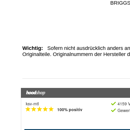
ksv-mtl
4159 V
100% positiv
Gewerb