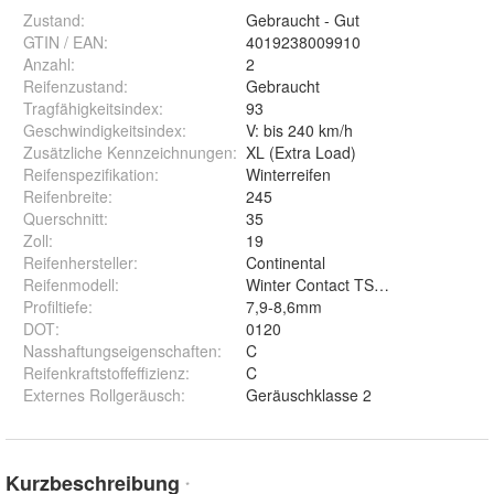
Zustand:
Gebraucht - Gut
GTIN / EAN:
4019238009910
Anzahl
:
2
Reifenzustand
:
Gebraucht
Tragfähigkeitsindex
:
93
Geschwindigkeitsindex
:
V: bis 240 km/h
Zusätzliche Kennzeichnungen
:
XL (Extra Load)
Reifenspezifikation
:
Winterreifen
Reifenbreite
:
245
Querschnitt
:
35
Zoll
:
19
Reifenhersteller
:
Continental
Reifenmodell
:
Winter Contact TS860S XL
Profiltiefe
:
7,9-8,6mm
DOT
:
0120
Nasshaftungseigenschaften
:
C
Reifenkraftstoffeffizienz
:
C
Externes Rollgeräusch
:
Geräuschklasse 2
Kurzbeschreibung
*