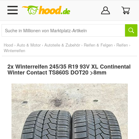
Hood
›
Auto & Motor
›
Autoteile & Zubehör
›
Reifen & Felgen
›
Reifen
›
Winterreifen
2x Winterreifen 245/35 R19 93V XL Continental
Winter Contact TS860S DOT20 >8mm