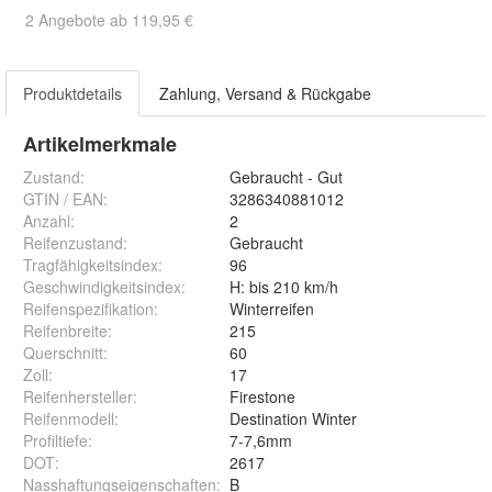
2 Angebote ab 119,95 €
Produktdetails
Zahlung, Versand & Rückgabe
Artikelmerkmale
Zustand:
Gebraucht - Gut
GTIN / EAN:
3286340881012
Anzahl
:
2
Reifenzustand
:
Gebraucht
Tragfähigkeitsindex
:
96
Geschwindigkeitsindex
:
H: bis 210 km/h
Reifenspezifikation
:
Winterreifen
Reifenbreite
:
215
Querschnitt
:
60
Zoll
:
17
Reifenhersteller
:
Firestone
Reifenmodell
:
Destination Winter
Profiltiefe
:
7-7,6mm
DOT
:
2617
Nasshaftungseigenschaften
:
B