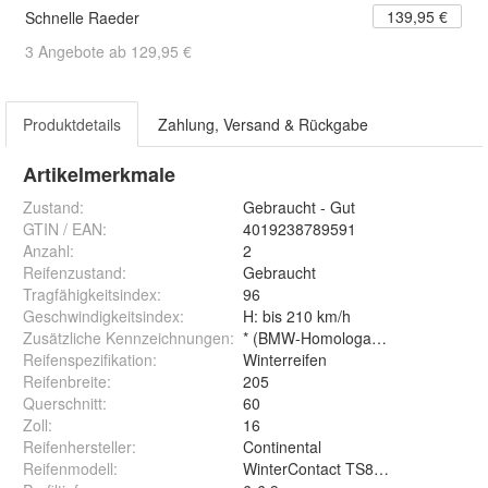
139,95 €
Schnelle Raeder
3 Angebote ab 129,95 €
Produktdetails
Zahlung, Versand & Rückgabe
Artikelmerkmale
Zustand:
Gebraucht - Gut
GTIN / EAN:
4019238789591
Anzahl
:
2
Reifenzustand
:
Gebraucht
Tragfähigkeitsindex
:
96
Geschwindigkeitsindex
:
H: bis 210 km/h
Zusätzliche Kennzeichnungen
:
* (BMW-Homologation), XL (Extra 
Reifenspezifikation
:
Winterreifen
Reifenbreite
:
205
Querschnitt
:
60
Zoll
:
16
Reifenhersteller
:
Continental
Reifenmodell
:
WinterContact TS860S XL *