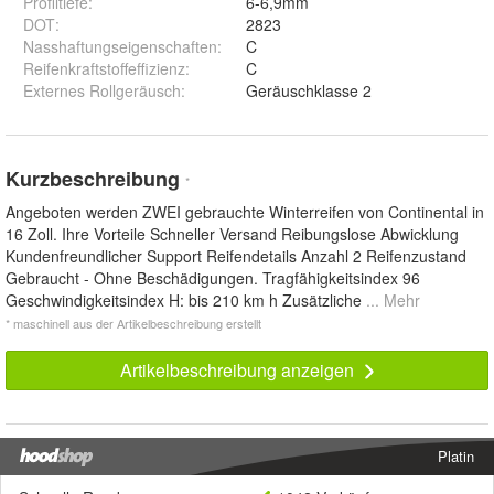
Profiltiefe
:
6-6,9mm
DOT
:
2823
Nasshaftungseigenschaften
:
C
Reifenkraftstoffeffizienz
:
C
Externes Rollgeräusch
:
Geräuschklasse 2
Kurzbeschreibung
*
Angeboten werden ZWEI gebrauchte Winterreifen von Continental in
16 Zoll. Ihre Vorteile Schneller Versand Reibungslose Abwicklung
Kundenfreundlicher Support Reifendetails Anzahl 2 Reifenzustand
Gebraucht - Ohne Beschädigungen. Tragfähigkeitsindex 96
Geschwindigkeitsindex H: bis 210 km h Zusätzliche
... Mehr
* maschinell aus der Artikelbeschreibung erstellt
Artikelbeschreibung anzeigen
Platin