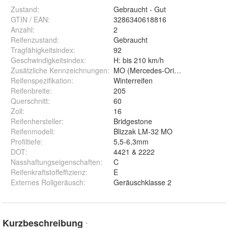
Zustand:
Gebraucht - Gut
GTIN / EAN:
3286340618816
Anzahl
:
2
Reifenzustand
:
Gebraucht
Tragfähigkeitsindex
:
92
Geschwindigkeitsindex
:
H: bis 210 km/h
Zusätzliche Kennzeichnungen
:
MO (Mercedes-Original)
Reifenspezifikation
:
Winterreifen
Reifenbreite
:
205
Querschnitt
:
60
Zoll
:
16
Reifenhersteller
:
Bridgestone
Reifenmodell
:
Blizzak LM-32 MO
Profiltiefe
:
5,5-6,3mm
DOT
:
4421 & 2222
Nasshaftungseigenschaften
:
C
Reifenkraftstoffeffizienz
:
E
Externes Rollgeräusch
:
Geräuschklasse 2
Kurzbeschreibung
*