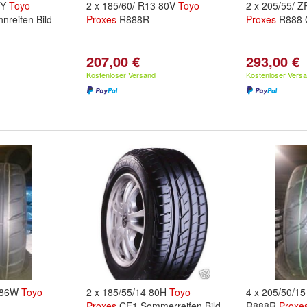
3Y
Toyo
2 x 185/60/ R13 80V
Toyo
2 x 205/55/ 
reifen Bild
Proxes
R888R
Proxes
R888 
207,00 €
293,00 €
Kostenloser Versand
Kostenloser Vers
6 86W
Toyo
2 x 185/55/14 80H
Toyo
4 x 205/50/1
Proxes
CF1 Sommerreifen Bild
R888R
Proxe