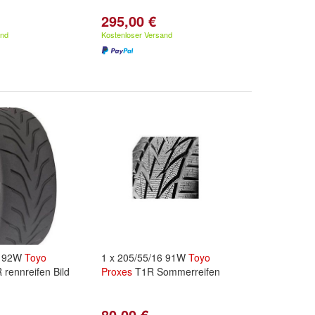
295,00 €
and
Kostenloser Versand
8 92W
Toyo
1 x 205/55/16 91W
Toyo
rennreifen Bild
Proxes
T1R Sommerreifen
80,00 €