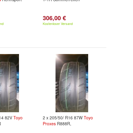
306,00 €
and
Kostenloser Versand
R14 82V
Toyo
2 x 205/50/ R16 87W
Toyo
R
Proxes
R888R,