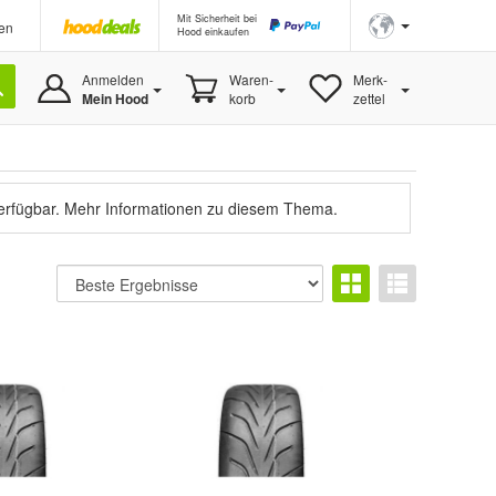
Mit Sicherheit bei
en
Hood einkaufen
Anmelden
Waren-
Merk-
Mein Hood
korb
zettel
verfügbar.
Mehr Informationen zu diesem Thema.