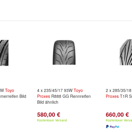
97W
Toyo
4 x 235/45/17 93W
Toyo
2 x 285/35/1
erreifen Bild
Proxes
R888 GG Rennreifen
Proxes
T1R S
Bild ähnlich
580,00 €
660,00 €
Kostenloser Versand
Kostenloser Vers