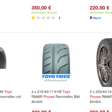
350,00 €
220,00 €
Kostenloser Versand
Kostenloser Vers
1
89W
Toyo
4 x 215/45/17 91W
Toyo
2 x 225/40/1
erreifen mit
R888R
Proxes
Rennreifen Bild
Proxes
R888R 
ähnlich
ähnlich
480,00 €
260,00 €