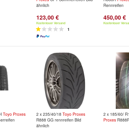
ähnlich
Rennreifen
123,00 €
450,00 €
Kostenloser Versand
Kostenloser Vers
1
6H
Toyo
Proxes
2 x 235/40/18
Toyo
Proxes
2 x 185/60/ 
erreifen
R888 GG rennreifen Bild
Proxes
R888
ähnlich