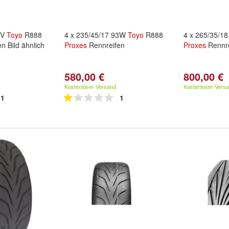
9V
Toyo
R888
4 x 235/45/17 93W
Toyo
R888
4 x 265/35/1
n Bild ähnlich
Proxes
Rennreifen
Proxes
Rennre
580,00 €
800,00 €
Kostenloser Versand
Kostenloser Vers
1
1