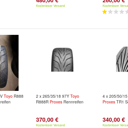
Kostenloser Versand
Kostenloser Vers
5V
Toyo
R888
2 x 265/35/18 97Y
Toyo
4 x 205/50/1
eifen
R888R
Proxes
Rennreifen
Proxes
TR1 S
370,00 €
340,00 €
Kostenloser Versand
Kostenloser Vers