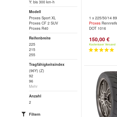
Y: bis 300 km-h
Modell
Proxes Sport XL
1 x 225/50/14 8
Proxes CF 2 SUV
Proxes
Rennreife
Proxes R40
DOT 1016
Reifenbreite
150,00 €
225
Kostenloser Versand
215
255
Tragfähigkeitsindex
(96Y) (Z)
92
96
Mehr
Anzahl
2
Filtern