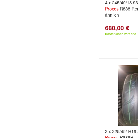
4 x 245/40/18 9
Proxes
R888 Renn
ähnlich
680,00 €
Kostenloser Versand
2 x 225/45/ R1
Proxes
R888R,