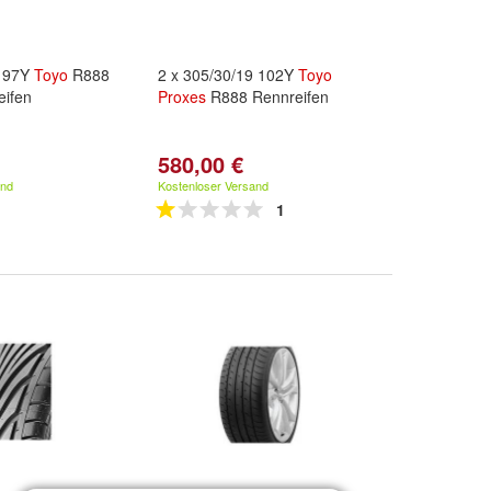
8 97Y
Toyo
R888
2 x 305/30/19 102Y
Toyo
ifen
Proxes
R888 Rennreifen
580,00 €
and
Kostenloser Versand
1