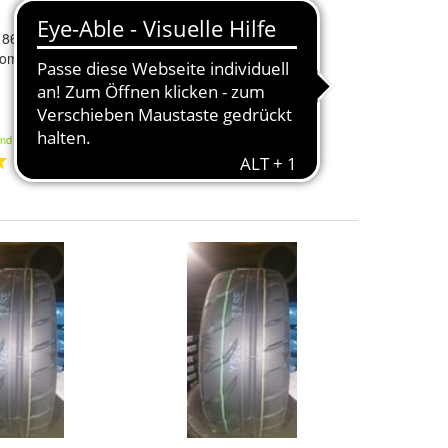
5 86W xL
Toyo
1 x 275/40/18 99Y
Toyo
ommerreifen
Proxes
T1R Sommerreifen
167,00 €
and
Kostenloser Versand
1