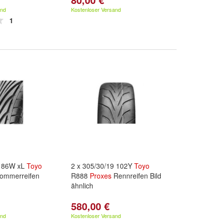
and
Kostenloser Versand
1
5 86W xL
Toyo
2 x 305/30/19 102Y
Toyo
ommerreifen
R888
Proxes
Rennreifen Bild
ähnlich
580,00 €
and
Kostenloser Versand