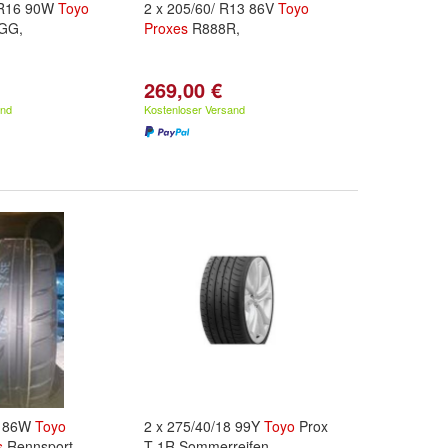
ZR16 90W
Toyo
2 x 205/60/ R13 86V
Toyo
GG,
Proxes
R888R,
269,00 €
and
Kostenloser Versand
5 86W
Toyo
2 x 275/40/18 99Y
Toyo
Prox
s
Rennsport
T-1R Sommerreifen