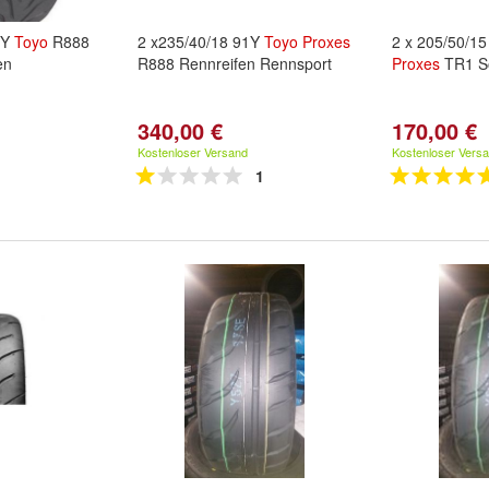
3Y
Toyo
R888
2 x235/40/18 91Y
Toyo
Proxes
2 x 205/50/1
en
R888 Rennreifen Rennsport
Proxes
TR1 S
340,00 €
170,00 €
Kostenloser Versand
Kostenloser Vers
1