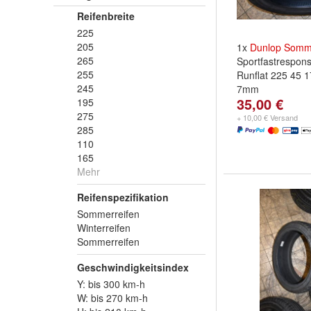
Reifenbreite
225
205
1x
Dunlop
Somme
265
Sportfastrespo
255
Runflat 225 45 
245
7mm
35,00 €
195
275
+ 10,00 € Versand
285
110
165
Mehr
Reifenspezifikation
Sommerreifen
Winterreifen
Sommerreifen
Geschwindigkeitsindex
Y: bis 300 km-h
W: bis 270 km-h