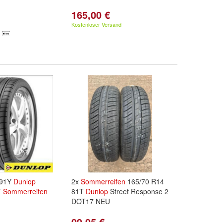
165,00 €
Kostenloser Versand
 91Y
Dunlop
2x
Sommerreifen
165/70 R14
T
Sommerreifen
81T
Dunlop
Street Response 2
DOT17 NEU
99,95 €