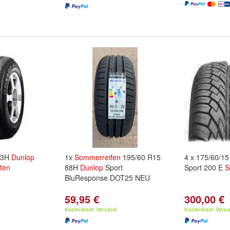
113H
Dunlop
1x
Sommerreifen
195/60 R15
4 x 175/60/1
fen
88H
Dunlop
Sport
Sport 200 E
S
BluResponse DOT25 NEU
59,95 €
300,00 €
Kostenloser Versand
Kostenloser Vers