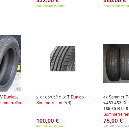
Kostenloser Versand
Kostenloser Vers
8V
Dunlop
,
2 x 165/65/15 81T
Dunlop
4x Sommer Re
ommerreifen
Sommerreifen
(VB)
w453 453
Dun
165 65 R15 
Sommerreife
100,00 €
75,00 €
Kostenloser Versand
+ 20,00 € Versand