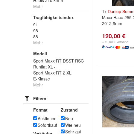
H: bis 210 km-h
Mehr
1x
Dunlop
Somme
Tragfähigkeitsindex
Maxx Race 255 
2012 6mm
91
98
120,00 €
88
+ 10,00 € Versand
Mehr
Modell
Sport Maxx RT DSST RSC
Runflat XL -
Sport Maxx RT 2 XL
E-Klasse
Mehr
Filtern
Format
Zustand
Auktionen
Neu
Sofortkauf
Wie neu
Sehr gut
Verkäufer