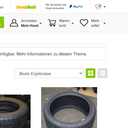
Mit Sicherheit bei
en
Hood einkaufen
Anmelden
Waren-
Merk-
Mein Hood
korb
zettel
verfügbar.
Mehr Informationen zu diesem Thema.