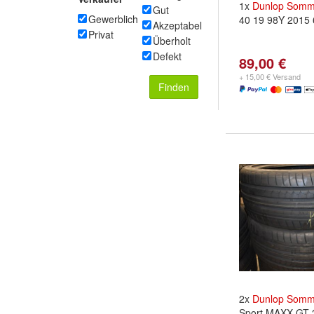
1x
Dunlop
Somme
Gut
Gewerblich
40 19 98Y 2015
Akzeptabel
Privat
Überholt
Defekt
89,00 €
+ 15,00 € Versand
Finden
2x
Dunlop
Somme
Sport MAXX GT 