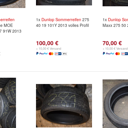
rreifen
1x
Dunlop
Sommerreifen
275
1x
Dunlop
So
nse MOE
40 19 101Y 2013 volles Profil
Maxx 275 50
17 91W 2013
100,00 €
70,00 €
+ 10,00 € Versand
+ 10,00 € Versand