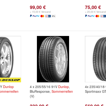
99,00 €
75,00 €
+ 15,00 € Versand
+ 20,00 € Versand
1Y
Dunlop
4 x 205/55/16 91V
Dunlop
,
4x 235/40/18
ommerreifen
BluResponse,
Sommerreifen
Sportmaxx G
(V)
332,00 €
560,00 €