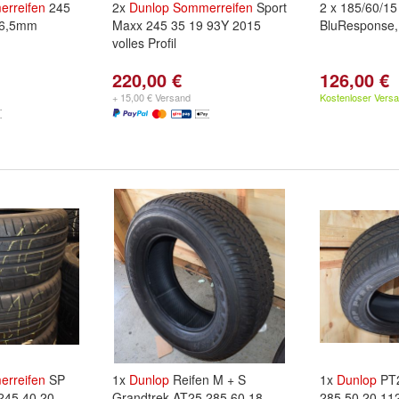
rreifen
245
2x
Dunlop
Sommerreifen
Sport
2 x 185/60/1
 6,5mm
Maxx 245 35 19 93Y 2015
BluResponse
volles Profil
220,00 €
126,00 €
+ 15,00 € Versand
Kostenloser Vers
rreifen
SP
1x
Dunlop
Reifen M + S
1x
Dunlop
PT2
245 40 20
Grandtrek AT25 285 60 18
285 50 20 11