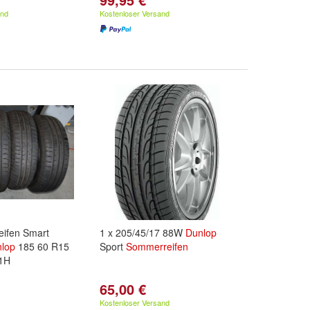
and
Kostenloser Versand
ifen Smart
1 x 205/45/17 88W
Dunlop
lop
185 60 R15
Sport
Sommerreifen
81H
n
65,00 €
Kostenloser Versand