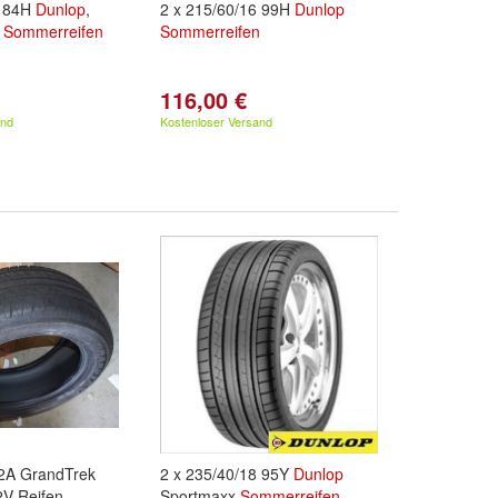
5 84H
Dunlop
,
2 x 215/60/16 99H
Dunlop
,
Sommerreifen
Sommerreifen
116,00 €
and
Kostenloser Versand
A GrandTrek
2 x 235/40/18 95Y
Dunlop
2V Reifen
Sportmaxx
Sommerreifen