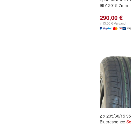
99Y 2015 7mm
290,00 €
+ 15,00 € Versand
2 x 205/60/15 9
Blueresponce
So