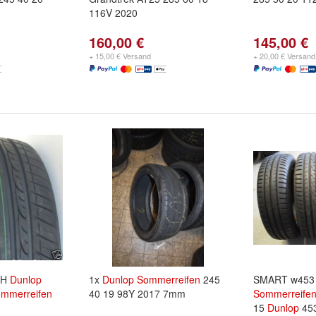
116V 2020
160,00 €
145,00 €
+ 15,00 € Versand
+ 20,00 € Versand
5H
Dunlop
1x
Dunlop
Sommerreifen
245
SMART w453 R
mmerreifen
40 19 98Y 2017 7mm
Sommerreife
15
Dunlop
45