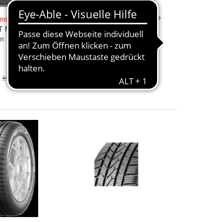
mmerreifen
SP
2x
Dunlop
Sommerreifen
SP
T Mo 255 35 18
Sport MAXX 255 45 19 R19
m
100 V Bj. 2012
160,00 €
Kostenloser Versand