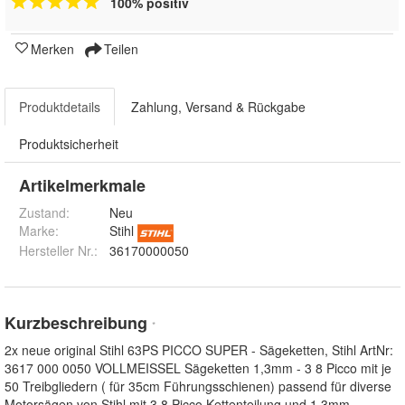
100% positiv
Merken
Teilen
Produktdetails
Zahlung, Versand & Rückgabe
Produktsicherheit
Artikelmerkmale
Zustand:
Neu
Marke:
Stihl
Hersteller Nr.:
36170000050
Kurzbeschreibung
*
2x neue original Stihl 63PS PICCO SUPER - Sägeketten, Stihl ArtNr:
3617 000 0050 VOLLMEISSEL Sägeketten 1,3mm - 3 8 Picco mit je
50 Treibgliedern ( für 35cm Führungsschienen) passend für diverse
Motorsägen von Stihl mit 3 8 Picco Kettenteilung und 1,3mm