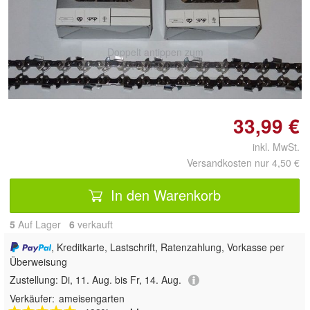
Doppelt antippen zum
vergrößern
33,99 €
inkl. MwSt.
Versandkosten nur 4,50 €
In den Warenkorb
5
Auf Lager
6
 verkauft
, Kreditkarte, Lastschrift, Ratenzahlung, Vorkasse per
Überweisung
Zustellung:
Di, 11. Aug. bis Fr, 14. Aug.
Verkäufer:
ameisengarten