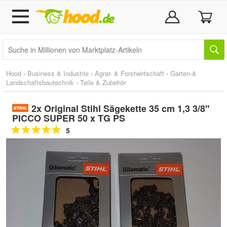
Hood
›
Business & Industrie
›
Agrar- & Forstwirtschaft
›
Garten-&
Landschaftsbautechnik
›
Teile & Zubehör
2x Original Stihl Sägekette 35 cm 1,3 3/8"
PICCO SUPER 50 x TG PS
5