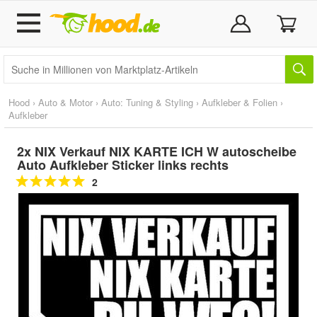
Hood
›
Auto & Motor
›
Auto: Tuning & Styling
›
Aufkleber & Folien
›
Aufkleber
2x NIX Verkauf NIX KARTE ICH W autoscheibe
Auto Aufkleber Sticker links rechts
2