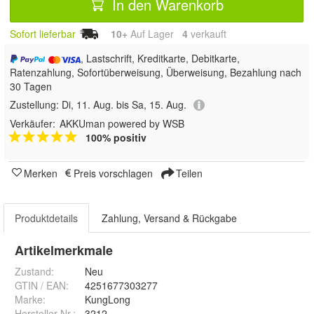
In den Warenkorb
Sofort lieferbar
10+
Auf Lager
4
 verkauft
, Lastschrift, Kreditkarte, Debitkarte,
Ratenzahlung, Sofortüberweisung, Überweisung, Bezahlung nach
30 Tagen
Zustellung:
Di, 11. Aug. bis Sa, 15. Aug.
Verkäufer:
AKKUman powered by WSB
100% positiv
Merken
Preis vorschlagen
Teilen
Produktdetails
Zahlung, Versand & Rückgabe
Artikelmerkmale
Zustand:
Neu
GTIN / EAN:
4251677303277
Marke:
KungLong
Hersteller Nr.:
3212