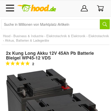
Hood
›
Business & Industrie
›
Elektrotechnik & Elektronik
›
Elektrotechnik
›
Akkus, Batterien & Ladegeräte
2x Kung Long Akku 12V 45Ah Pb Batterie
Bleigel WP45-12 VDS
2