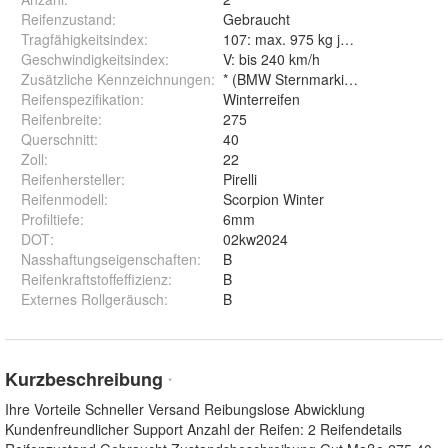
Reifenzustand
:
Gebraucht
Tragfähigkeitsindex
:
107: max. 975 kg je Reifen
Geschwindigkeitsindex
:
V: bis 240 km/h
Zusätzliche Kennzeichnungen
:
* (BMW Sternmarkierung), XL (Extr
Reifenspezifikation
:
Winterreifen
Reifenbreite
:
275
Querschnitt
:
40
Zoll
:
22
Reifenhersteller
:
Pirelli
Reifenmodell
:
Scorpion Winter
Profiltiefe
:
6mm
DOT
:
02kw2024
Nasshaftungseigenschaften
:
B
Reifenkraftstoffeffizienz
:
B
Externes Rollgeräusch
:
B
Kurzbeschreibung
*
Ihre Vorteile Schneller Versand Reibungslose Abwicklung
Kundenfreundlicher Support Anzahl der Reifen: 2 Reifendetails