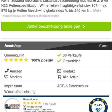
Reifenzustand Gebraucht Zustandsbeschreibung Gut Maße 275 40
R22 Reifenspezifikation Winterreifen Tragfähigkeitsindex 107: max.
975 kg je Reifen Geschwindigkeitsindex V: bis 240 km h
... Mehr
* maschinell aus der Artikelbeschreibung erstellt
Artikelbeschreibung anzeigen
Platin
Gummigum1
36 Verkäufe
100% positiv
Gewerblich
Anrufen
Kontakt
Merken
Alle Artikel
Impressum
AGB
&
Datenschutz
Widerrufsbelehrung