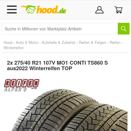
Hood
›
Auto & Motor
›
Autoteile & Zubehör
›
Reifen & Felgen
›
Reifen
›
Winterreifen
2x 275/40 R21 107V MO1 CONTI TS860 S
aus2022 Winterreifen TOP