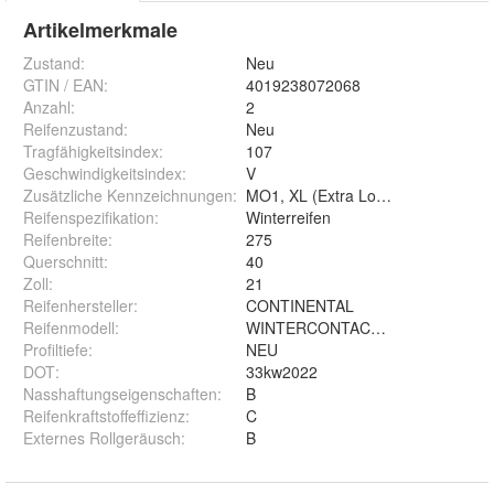
Artikelmerkmale
Zustand:
Neu
GTIN / EAN:
4019238072068
Anzahl
:
2
Reifenzustand
:
Neu
Tragfähigkeitsindex
:
107
Geschwindigkeitsindex
:
V
Zusätzliche Kennzeichnungen
:
MO1, XL (Extra Load), Silent
Reifenspezifikation
:
Winterreifen
Reifenbreite
:
275
Querschnitt
:
40
Zoll
:
21
Reifenhersteller
:
CONTINENTAL
Reifenmodell
:
WINTERCONTACT TS 860 S XL F
Profiltiefe
:
NEU
DOT
:
33kw2022
Nasshaftungseigenschaften
:
B
Reifenkraftstoffeffizienz
:
C
Externes Rollgeräusch
:
B