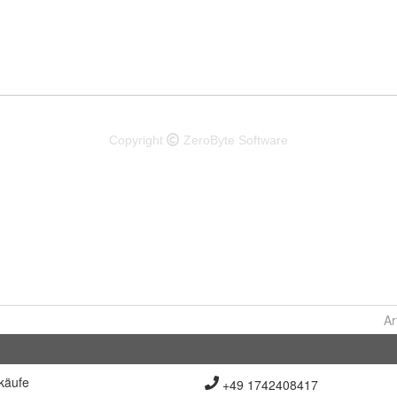
Ar
käufe
+49 1742408417