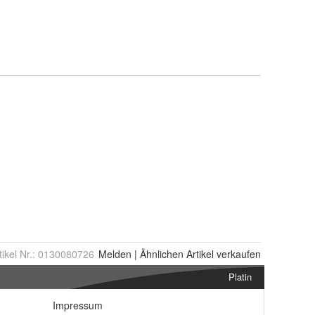
tikel Nr.:
0130080726
Melden
|
Ähnlichen
Artikel verkaufen
Platin
Impressum