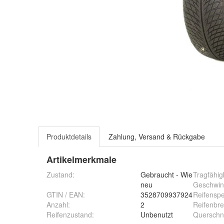
Produktdetails
Zahlung, Versand & Rückgabe
Artikelmerkmale
Zustand:
Gebraucht - Wie
Tragfähig
neu
Geschwind
GTIN / EAN:
3528709937924
Reifenspe
Anzahl
:
2
Reifenbre
Reifenzustand
:
Unbenutzt
Querschni