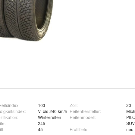
keitsindex
:
103
Zoll
:
20
igkeitsindex
:
V: bis 240 km/h
Reifenhersteller
:
Mich
zifikation
:
Winterreifen
Reifenmodell
:
PIL
ite
:
245
SUV
tt
:
45
Profiltiefe
:
neu