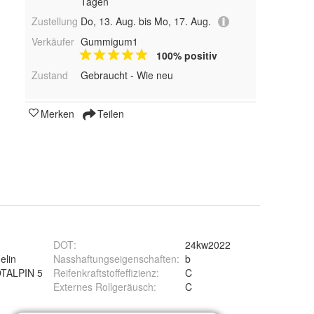
Tagen
Zustellung
Do, 13. Aug. bis Mo, 17. Aug.
Verkäufer
Gummigum1
100% positiv
Zustand
Gebraucht - Wie neu
Merken
Teilen
DOT
:
24kw2022
elin
Nasshaftungseigenschaften
:
b
OTALPIN 5
Reifenkraftstoffeffizienz
:
C
Externes Rollgeräusch
:
C