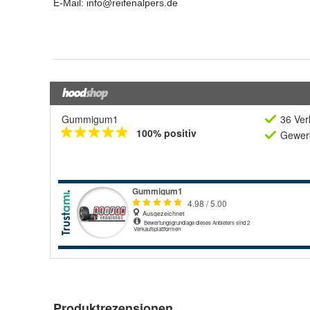
Gummigum1
36 Ver
100% positiv
Gewerb
Produktrezensionen