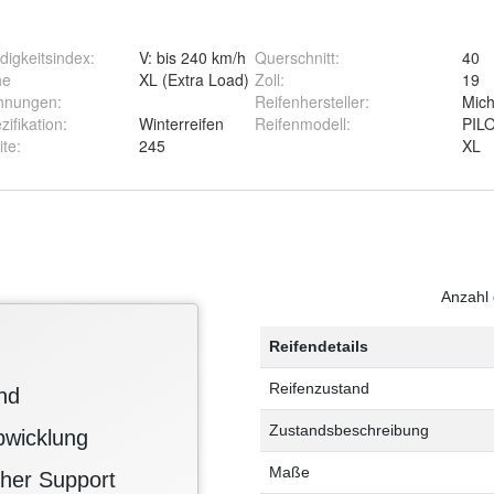
igkeitsindex
:
V: bis 240 km/h
Querschnitt
:
40
he
XL (Extra Load)
Zoll
:
19
hnungen
:
Reifenhersteller
:
Mich
zifikation
:
Winterreifen
Reifenmodell
:
PIL
ite
:
245
XL