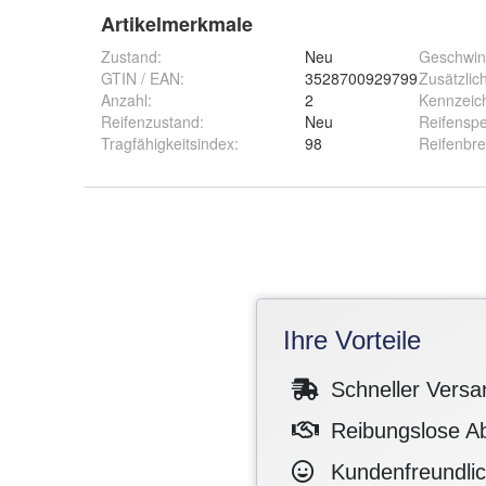
Artikelmerkmale
Zustand:
Neu
Geschwind
GTIN / EAN:
3528700929799
Zusätzlic
Anzahl
:
2
Kennzeic
Reifenzustand
:
Neu
Reifenspe
Tragfähigkeitsindex
:
98
Reifenbre