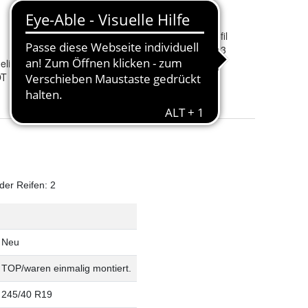
Profiltiefe
:
vollesprofil
DOT
:
22kw2023
elin
Nasshaftungseigenschaften
:
B
OT ALPIN 5
Reifenkraftstoffeffizienz
:
B
Externes Rollgeräusch
:
A